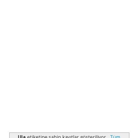
Ula
etiketine sahip kayıtlar gösteriliyor.
Tüm