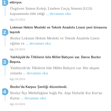
ettiriyor.
Özgüven Sistem Koleji, Liselere Geçiş Sistemi (LGS)
kapsamında elde ettiği
... devamını oku
Ağu 05 2026
Lokman Hekim Mesleki ve Teknik Anadolu Lisesi yeni binasına
taşındı
Bozkır Lokman Hekim Mesleki ve Teknik Anadolu Lisesi
eğitim ve
... devamını oku
Ağu 04 2026
Yalıhüyük'de Tilkilerin bile Millet Bahçesi var. Darısı Bozkır
Başına.
Yalıhüyük'de Tilkilerin bile Millet Bahçesi var. Her akşam
onlarda
... devamını oku
Ağu 04 2026
Bozkır'da Karpuz Şenliği düzenlendi.
Bozkır İlçe Müftülüğüne bağlı Hz. Aişe Hafızlık Kız Kur'an
Kursu
... devamını oku
Ağu 04 2026