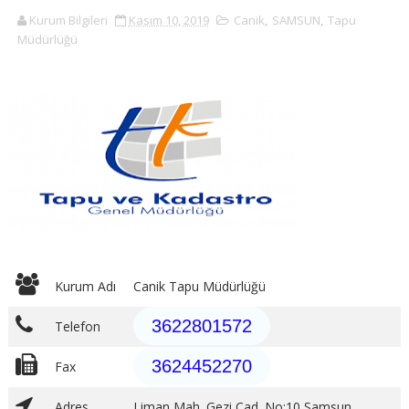
Kurum Bilgileri
Kasım 10, 2019
Canik
,
SAMSUN
,
Tapu
Müdürlüğü
Kurum Adı
Canik Tapu Müdürlüğü
3622801572
Telefon
3624452270
Fax
Adres
Liman Mah. Gezi Cad. No:10 Samsun