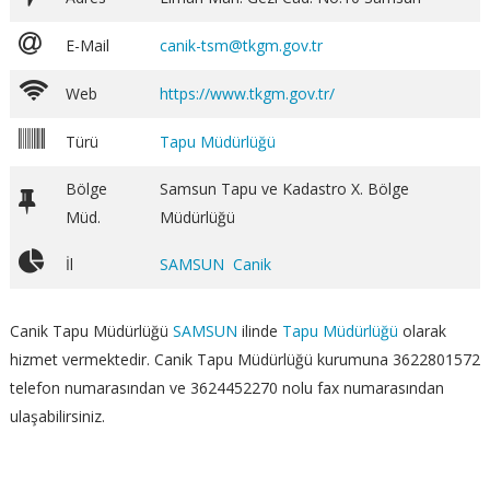
E-Mail
canik-tsm@tkgm.gov.tr
Web
https://www.tkgm.gov.tr/
Türü
Tapu Müdürlüğü
Bölge
Samsun Tapu ve Kadastro X. Bölge
Müd.
Müdürlüğü
İl
SAMSUN
Canik
Canik Tapu Müdürlüğü
SAMSUN
ilinde
Tapu Müdürlüğü
olarak
hizmet vermektedir. Canik Tapu Müdürlüğü kurumuna 3622801572
telefon numarasından ve 3624452270 nolu fax numarasından
ulaşabilirsiniz.